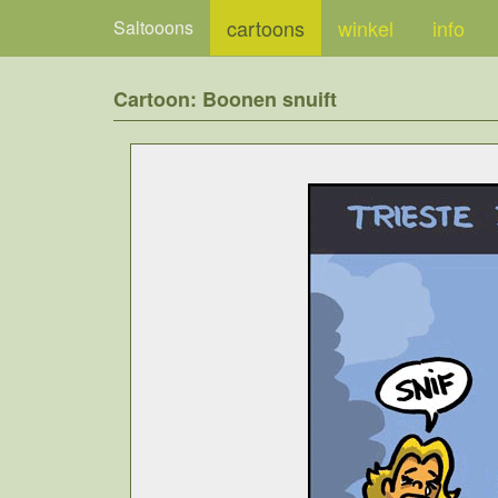
cartoons
winkel
info
Saltooons
Cartoon: Boonen snuift