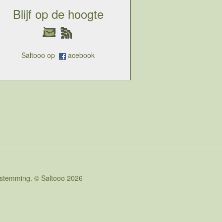
Blijf op de hoogte
Saltooo op
acebook
oestemming. © Saltooo 2026