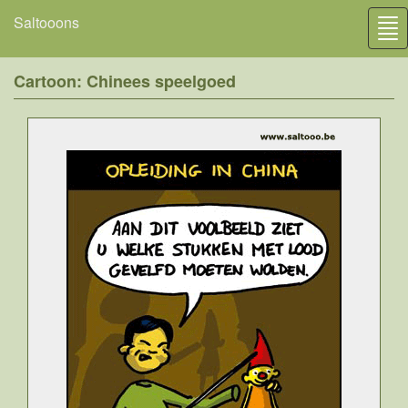
Saltooons
Tog
nav
Cartoon: Chinees speelgoed