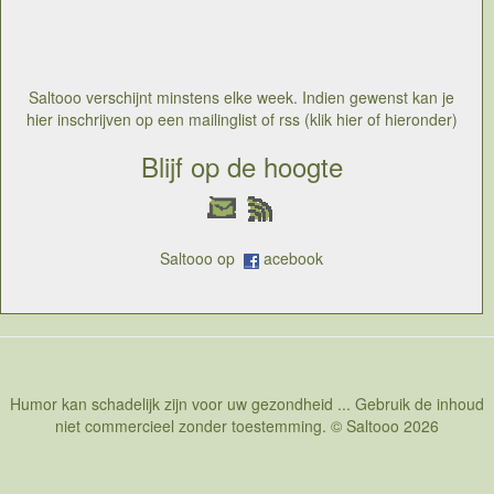
Ze beginnen de dag met een ochtendhumeur, soms
een rothumeur. Het kan heel erg zijn en dan worden
slapers boos op hun wekker die zijn plicht doet. En dan
kan het zelfs zijn dat een wekker tegen de hamer loopt
Saltooo verschijnt minstens elke week. Indien gewenst kan je
hier inschrijven op een mailinglist of rss (klik hier of hieronder)
Blijf op de hoogte
Saltooo op
acebook
Humor kan schadelijk zijn voor uw gezondheid ... Gebruik de inhoud
niet commercieel zonder toestemming. © Saltooo 2026