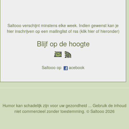
persoon die keelkanker heeft gehad door orale sex is
Michael Douglas. Het is wel zo dat keelkanker
veroorzaakt door orale sex beter te behandelen is dan
keelkanker door roken of andere oorzaken
Saltooo verschijnt minstens elke week. Indien gewenst kan je
hier inschrijven op een mailinglist of rss (klik hier of hieronder)
Blijf op de hoogte
Saltooo op
acebook
Humor kan schadelijk zijn voor uw gezondheid ... Gebruik de inhoud
niet commercieel zonder toestemming. © Saltooo 2026