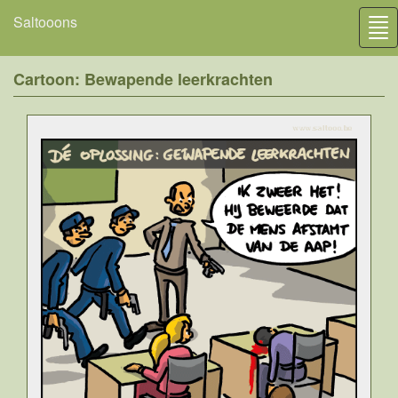
Saltooons
Tog
nav
Cartoon: Bewapende leerkrachten