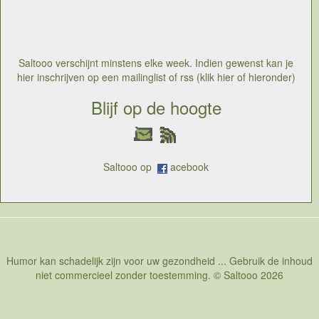
stakingen als een jaarlijks terugkerend aantal dagen
vakantie beschouwt, die altijd genomen worden. Er is
immers altijd wel een reden om te staken. De
werknemers van de nmbs hebben doorheen de jaren
en een sterke vakbond een pak voordelen opgebouwd
Saltooo verschijnt minstens elke week. Indien gewenst kan je
die misschien vandaag niet meer realistisch zijn, als je
hier inschrijven op een mailinglist of rss (klik hier of hieronder)
merkt dat in alle sectoren de riem aangetrokken wordt.
Als echter een inspanning aan het spoorpersoneel
Blijf op de hoogte
wordt gevraagd is het steevast staking, zelfs als maar
een minderheid van het personeel vindt dat er gestaakt
moet worden.
Saltooo op
acebook
Humor kan schadelijk zijn voor uw gezondheid ... Gebruik de inhoud
niet commercieel zonder toestemming. © Saltooo 2026