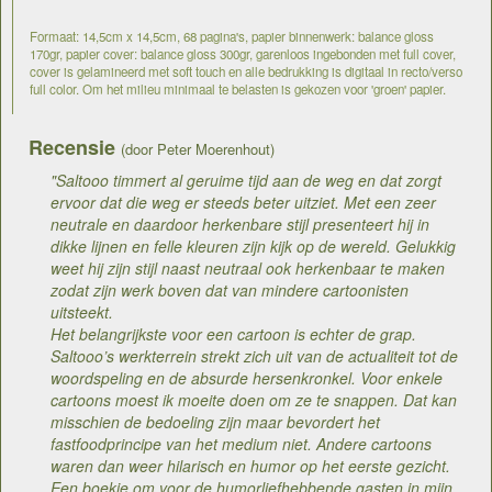
Formaat: 14,5cm x 14,5cm, 68 pagina's, papier binnenwerk: balance gloss
170gr, papier cover: balance gloss 300gr, garenloos ingebonden met full cover,
cover is gelamineerd met soft touch en alle bedrukking is digitaal in recto/verso
full color. Om het milieu minimaal te belasten is gekozen voor 'groen' papier.
Recensie
(door Peter Moerenhout)
"Saltooo timmert al geruime tijd aan de weg en dat zorgt
ervoor dat die weg er steeds beter uitziet. Met een zeer
neutrale en daardoor herkenbare stijl presenteert hij in
dikke lijnen en felle kleuren zijn kijk op de wereld. Gelukkig
weet hij zijn stijl naast neutraal ook herkenbaar te maken
zodat zijn werk boven dat van mindere cartoonisten
uitsteekt.
Het belangrijkste voor een cartoon is echter de grap.
Saltooo’s werkterrein strekt zich uit van de actualiteit tot de
woordspeling en de absurde hersenkronkel. Voor enkele
cartoons moest ik moeite doen om ze te snappen. Dat kan
misschien de bedoeling zijn maar bevordert het
fastfoodprincipe van het medium niet. Andere cartoons
waren dan weer hilarisch en humor op het eerste gezicht.
Een boekje om voor de humorliefhebbende gasten in mijn