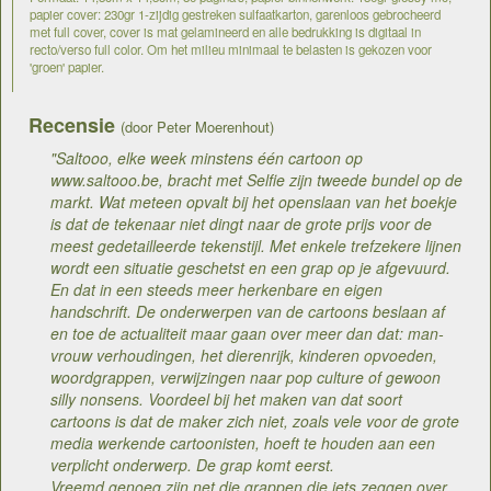
papier cover: 230gr 1-zijdig gestreken sulfaatkarton, garenloos gebrocheerd
met full cover, cover is mat gelamineerd en alle bedrukking is digitaal in
recto/verso full color. Om het milieu minimaal te belasten is gekozen voor
'groen' papier.
Recensie
(door Peter Moerenhout)
"Saltooo, elke week minstens één cartoon op
www.saltooo.be, bracht met Selfie zijn tweede bundel op de
markt. Wat meteen opvalt bij het openslaan van het boekje
is dat de tekenaar niet dingt naar de grote prijs voor de
meest gedetailleerde tekenstijl. Met enkele trefzekere lijnen
wordt een situatie geschetst en een grap op je afgevuurd.
En dat in een steeds meer herkenbare en eigen
handschrift. De onderwerpen van de cartoons beslaan af
en toe de actualiteit maar gaan over meer dan dat: man-
vrouw verhoudingen, het dierenrijk, kinderen opvoeden,
woordgrappen, verwijzingen naar pop culture of gewoon
silly nonsens. Voordeel bij het maken van dat soort
cartoons is dat de maker zich niet, zoals vele voor de grote
media werkende cartoonisten, hoeft te houden aan een
verplicht onderwerp. De grap komt eerst.
Vreemd genoeg zijn net die grappen die iets zeggen over