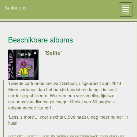
Saltooons
Toggl
navig
Beschikbare albums
'Selfie'
Tweede cartoonbundel van Saltooo, uitgebracht april 2014.
Meer cartoons dan het eerste bundel en de helft is nooit
eerder gepubliceerd. Weerom een verzameling tijdloze
cartoons van diverse pluimage. Geniet van 80 pagina's
ontspannende humor!
'Less is more'... voor slechts 8,50€ haalt u nog meer humor in
huis!
Formaat: 14,5cm x 14,5cm, 80 pagina's, papier binnenwerk: 150gr glossy mc,