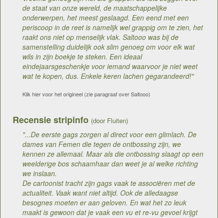
de staat van onze wereld, de maatschappelijke
onderwerpen, het meest geslaagd. Een eend met een
periscoop in de reet is namelijk wel grappig om te zien, het
raakt ons niet op menselijk vlak. Saltooo was bij de
samenstelling duidelijk ook slim genoeg om voor elk wat
wils in zijn boekje te steken. Een ideaal
eindejaarsgeschenkje voor iemand waarvoor je niet weet
wat te kopen, dus. Enkele keren lachen gegarandeerd!"
Klik hier voor het origineel (zie paragraaf over Saltooo)
Recensie stripinfo
(door Fluiten)
"...De eerste gags zorgen al direct voor een glimlach. De
dames van Femen die tegen de ontbossing zijn, we
kennen ze allemaal. Maar als die ontbossing slaagt op een
weelderige bos schaamhaar dan weet je al welke richting
we inslaan.
De cartoonist tracht zijn gags vaak te associëren met de
actualiteit. Vaak want niet altijd. Ook de alledaagse
besognes moeten er aan geloven. En wat het zo leuk
maakt is gewoon dat je vaak een vu et re-vu gevoel krijgt