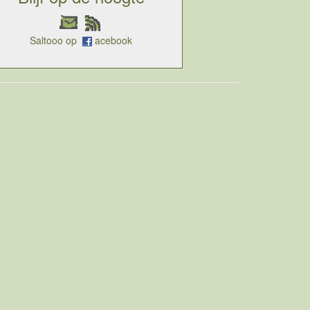
Saltooo op
acebook