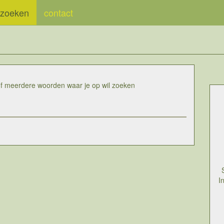
zoeken
contact
of meerdere woorden waar je op wil zoeken
I